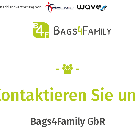
utschlandvertretung von:
-
-
ontaktieren Sie u
Bags4Family GbR